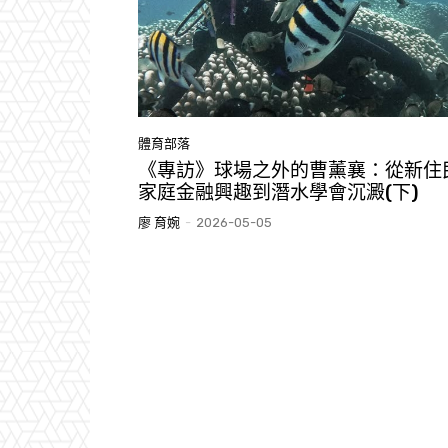
體育部落
《專訪》球場之外的曹薰襄：從新住
家庭金融興趣到潛水學會沉澱(下)
廖 育婉
-
2026-05-05