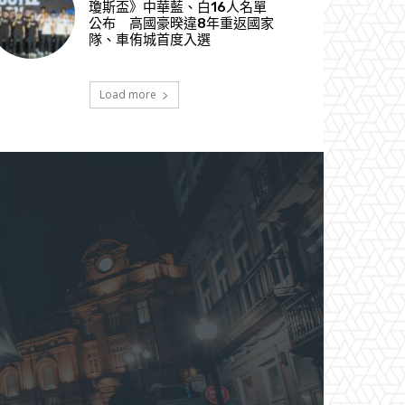
瓊斯盃》中華藍、白16人名單
公布 高國豪暌違8年重返國家
隊、車侑城首度入選
Load more