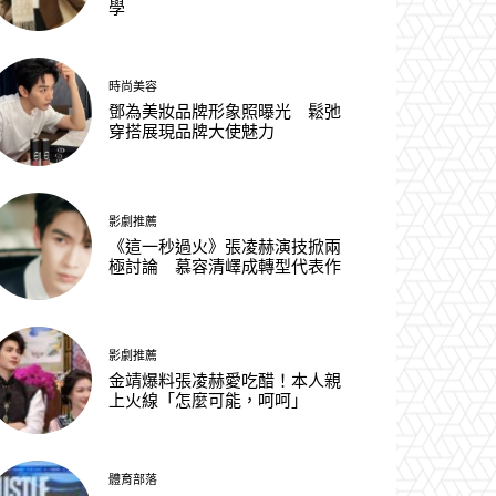
學
時尚美容
鄧為美妝品牌形象照曝光 鬆弛
穿搭展現品牌大使魅力
影劇推薦
《這一秒過火》張凌赫演技掀兩
極討論 慕容清嶧成轉型代表作
影劇推薦
金靖爆料張凌赫愛吃醋！本人親
上火線「怎麼可能，呵呵」
體育部落