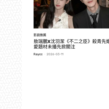
影劇推薦
敖瑞鵬X沈羽潔《不二之臣》殺青先
愛題材未播先掀關注
Raycc
-
2026-03-11