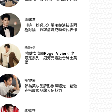
影劇推薦
《這一秒過火》張凌赫演技掀兩
極討論 慕容清嶧成轉型代表作
時尚美容
檀健次演繹Roger Vivier七夕
限定系列 銀河元素融合紳士美
學
時尚美容
鄧為美妝品牌形象照曝光 鬆弛
穿搭展現品牌大使魅力
體育部落