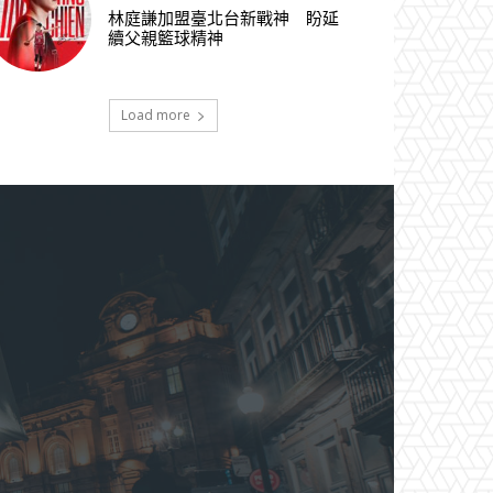
林庭謙加盟臺北台新戰神 盼延
續父親籃球精神
Load more