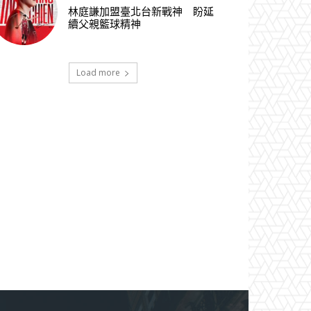
林庭謙加盟臺北台新戰神 盼延
續父親籃球精神
Load more