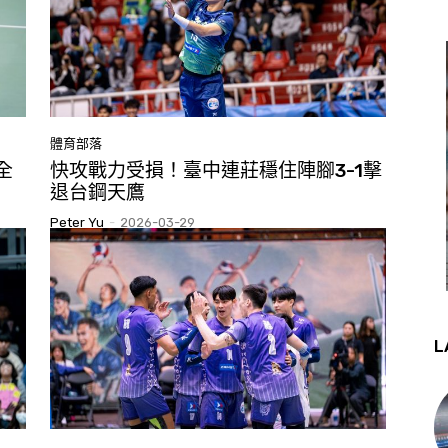
體育部落
全
快攻戰力受損！臺中連莊穩住陣腳3-1擊
退台鋼天鷹
Peter Yu
-
2026-03-29
L