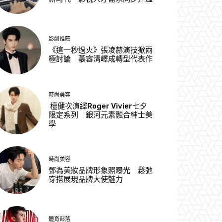
影劇推薦
《這一秒過火》張凌赫演技掀兩
極討論 慕容清嶧成轉型代表作
時尚美容
檀健次演繹Roger Vivier七夕
限定系列 銀河元素融合紳士美
學
時尚美容
鄧為美妝品牌形象照曝光 鬆弛
穿搭展現品牌大使魅力
體育部落