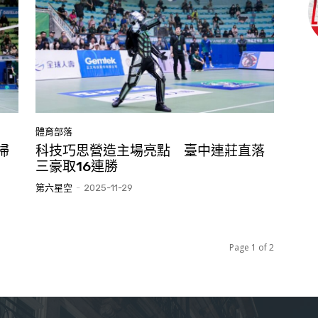
體育部落
掃
科技巧思營造主場亮點 臺中連莊直落
三豪取16連勝
第六星空
-
2025-11-29
Page 1 of 2