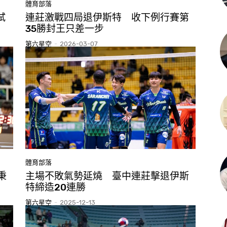
體育部落
試
連莊激戰四局退伊斯特 收下例行賽第
35勝封王只差一步
第六星空
-
2026-03-07
體育部落
秉
主場不敗氣勢延燒 臺中連莊擊退伊斯
特締造20連勝
第六星空
-
2025-12-13