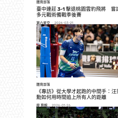
體育部落
臺中連莊 3-1 擊退桃園雲豹飛將 嘗
多元戰術備戰季後賽
第六星空
-
2026-03-21
體育部落
《專訪》從大學才起跑的中間手：汪
勳如何用時間追上所有人的距離
廖 育婉
-
2026-01-26