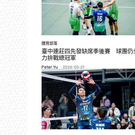
體育部落
臺中連莊四先發缺席季後賽 球團仍
力拚戰總冠軍
Peter Yu
-
2026-05-21