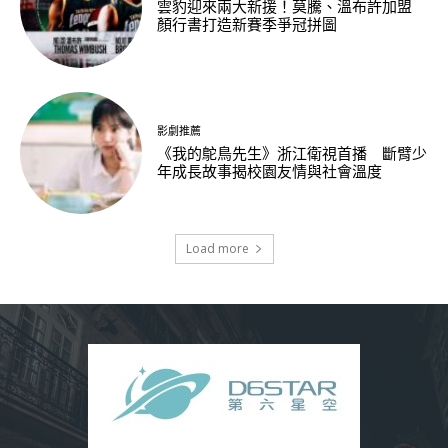
雲豹迎來兩大新援！莫騰、溫布許加盟
顏行書打造新賽季爭冠拼圖
影劇推薦
《我的鴕鳥先生》浙江衛視首播 斷臂少
年成長故事揭校園友情與社會溫度
Load more