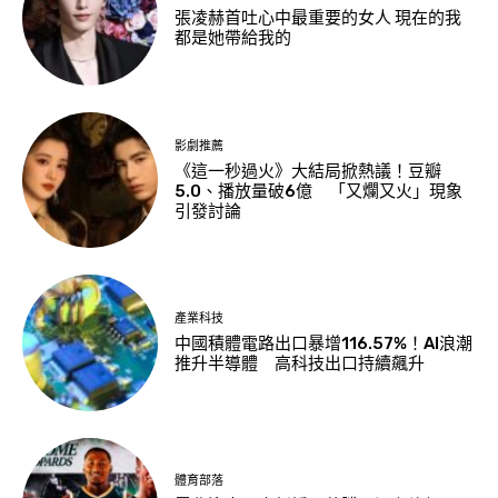
張凌赫首吐心中最重要的女人 現在的我
都是她帶給我的
影劇推薦
《這一秒過火》大結局掀熱議！豆瓣
5.0、播放量破6億 「又爛又火」現象
引發討論
產業科技
中國積體電路出口暴增116.57%！AI浪潮
推升半導體 高科技出口持續飆升
體育部落