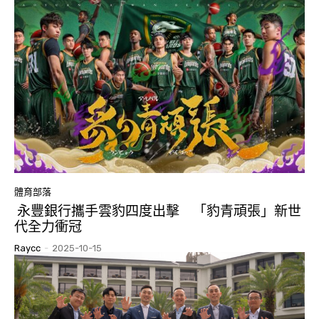
體育部落
永豐銀行攜手雲豹四度出擊 「豹青頑張」新世
代全力衝冠
Raycc
-
2025-10-15