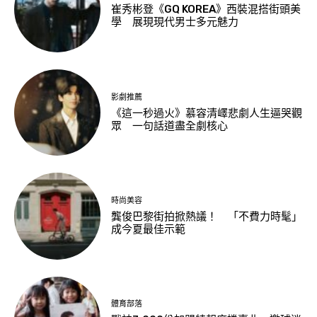
崔秀彬登《GQ KOREA》西裝混搭街頭美
學 展現現代男士多元魅力
影劇推薦
《這一秒過火》慕容清嶧悲劇人生逼哭觀
眾 一句話道盡全劇核心
時尚美容
龔俊巴黎街拍掀熱議！ 「不費力時髦」
成今夏最佳示範
體育部落