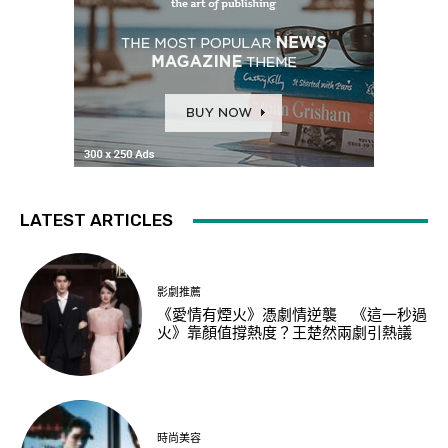
LATEST ARTICLES
影劇推薦
《愛情有煙火》憑劇情逆襲 《這一秒過
火》靠顏值撐熱度？王楚然兩劇引熱議
時尚美容