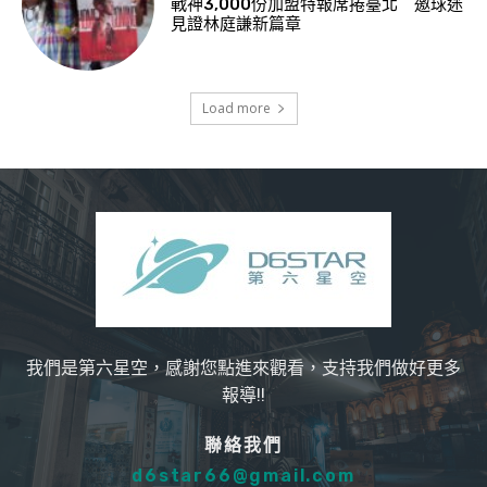
戰神3,000份加盟特報席捲臺北 邀球迷
見證林庭謙新篇章
Load more
我們是第六星空，感謝您點進來觀看，支持我們做好更多
報導!!
聯絡我們
d6star66@gmail.com