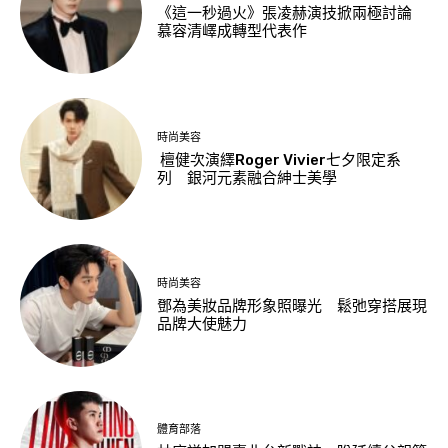
《這一秒過火》張凌赫演技掀兩極討論
慕容清嶧成轉型代表作
時尚美容
檀健次演繹Roger Vivier七夕限定系
列 銀河元素融合紳士美學
時尚美容
鄧為美妝品牌形象照曝光 鬆弛穿搭展現
品牌大使魅力
體育部落