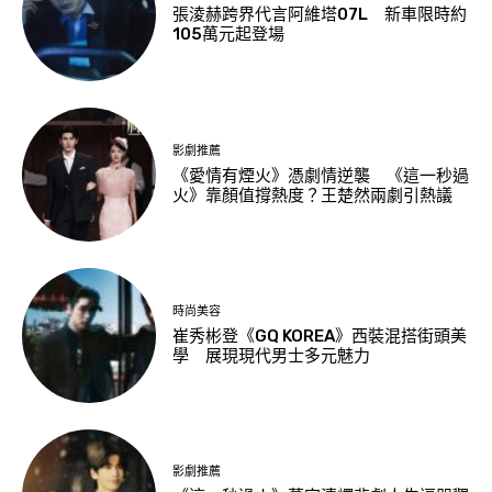
張淩赫跨界代言阿維塔07L 新車限時約
105萬元起登場
影劇推薦
《愛情有煙火》憑劇情逆襲 《這一秒過
火》靠顏值撐熱度？王楚然兩劇引熱議
時尚美容
崔秀彬登《GQ KOREA》西裝混搭街頭美
學 展現現代男士多元魅力
影劇推薦