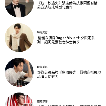
《這一秒過火》張凌赫演技掀兩極討論
慕容清嶧成轉型代表作
時尚美容
檀健次演繹Roger Vivier七夕限定系
列 銀河元素融合紳士美學
時尚美容
鄧為美妝品牌形象照曝光 鬆弛穿搭展現
品牌大使魅力
體育部落