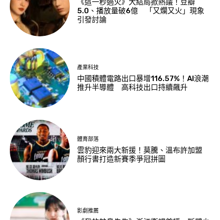
《這一秒過火》大結局掀熱議！豆瓣
5.0、播放量破6億 「又爛又火」現象
引發討論
產業科技
中國積體電路出口暴增116.57%！AI浪潮
推升半導體 高科技出口持續飆升
體育部落
雲豹迎來兩大新援！莫騰、溫布許加盟
顏行書打造新賽季爭冠拼圖
影劇推薦