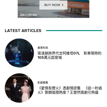
LATEST ARTICLES
產業科技
張淩赫跨界代言阿維塔07L 新車限時約
105萬元起登場
影劇推薦
《愛情有煙火》憑劇情逆襲 《這一秒過
火》靠顏值撐熱度？王楚然兩劇引熱議