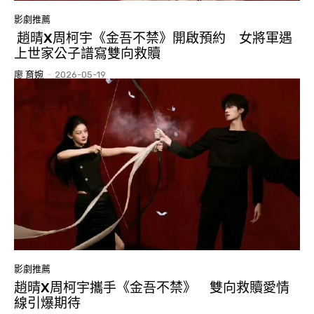
影劇推薦
趙晴X周柯宇《金吾不禁》開啟預約 女將軍遇
上世家公子譜寫雙向救贖
廖 育婉
-
2026-05-19
影劇推薦
趙晴X周柯宇攜手《金吾不禁》 雙向救贖愛情
線引爆期待