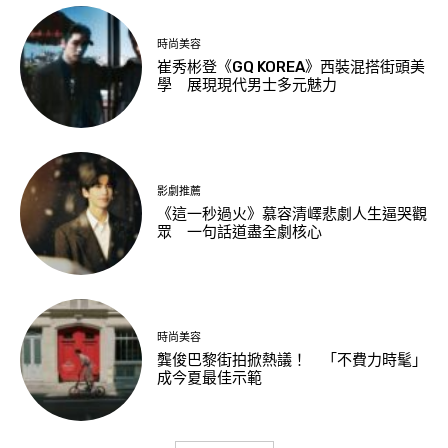
時尚美容
崔秀彬登《GQ KOREA》西裝混搭街頭美
學 展現現代男士多元魅力
影劇推薦
《這一秒過火》慕容清嶧悲劇人生逼哭觀
眾 一句話道盡全劇核心
時尚美容
龔俊巴黎街拍掀熱議！ 「不費力時髦」
成今夏最佳示範