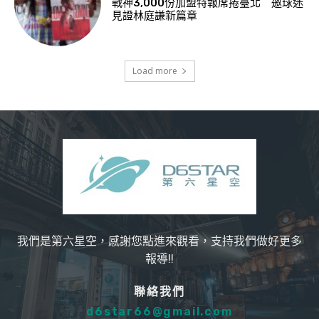
戰神3,000份加盟特報席捲臺北 邀球迷
見證林庭謙新篇章
Load more
我們是第六星空，感謝您點進來觀看，支持我們做好更多
報導!!
聯絡我們
d6star66@gmail.com