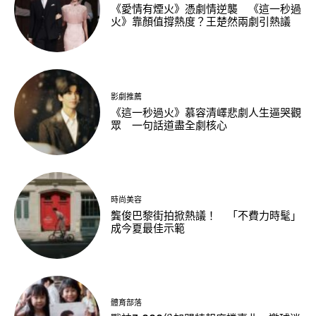
《愛情有煙火》憑劇情逆襲 《這一秒過
火》靠顏值撐熱度？王楚然兩劇引熱議
影劇推薦
《這一秒過火》慕容清嶧悲劇人生逼哭觀
眾 一句話道盡全劇核心
時尚美容
龔俊巴黎街拍掀熱議！ 「不費力時髦」
成今夏最佳示範
體育部落