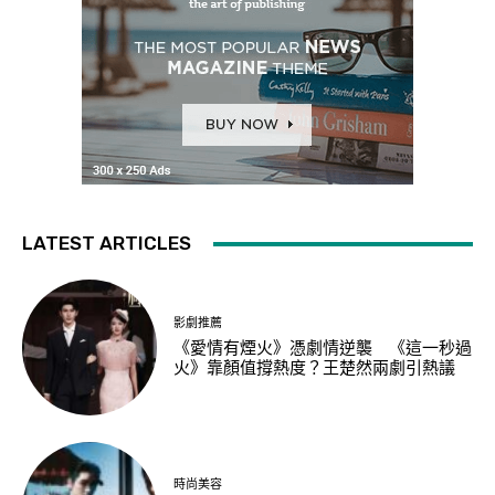
LATEST ARTICLES
影劇推薦
《愛情有煙火》憑劇情逆襲 《這一秒過
火》靠顏值撐熱度？王楚然兩劇引熱議
時尚美容