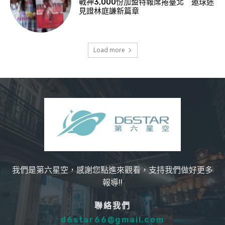
戰神3,000份加盟特報席捲臺北 邀球迷
見證林庭謙新篇章
Load more
我們是第六星空，感謝您點進來觀看，支持我們做好更多
報導!!
聯絡我們
d6star66@gmail.com