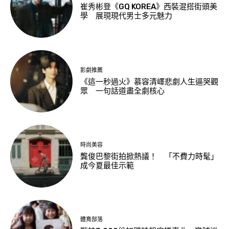
崔秀彬登《GQ KOREA》西裝混搭街頭美
學 展現現代男士多元魅力
影劇推薦
《這一秒過火》慕容清嶧悲劇人生逼哭觀
眾 一句話道盡全劇核心
時尚美容
龔俊巴黎街拍掀熱議！ 「不費力時髦」
成今夏最佳示範
體育部落