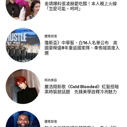
金靖爆料張凌赫愛吃醋！本人親上火線
「怎麼可能，呵呵」
體育部落
瓊斯盃》中華藍、白16人名單公布 高
國豪暌違8年重返國家隊、車侑城首度入
選
時尚美容
嚴浩翔新歌《Cold Blooded》紅髮搭暗
黑時裝掀話題 先鋒美學詮釋冷冽魅力
體育部落