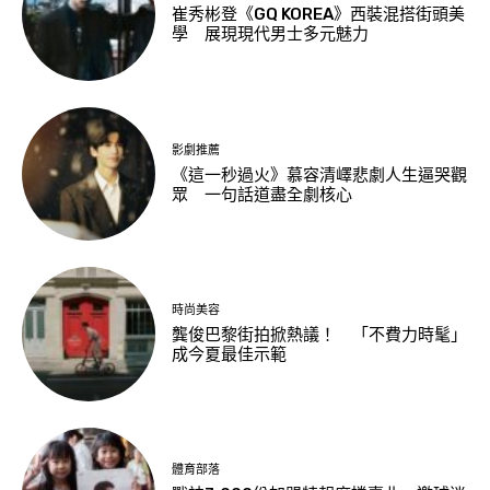
崔秀彬登《GQ KOREA》西裝混搭街頭美
學 展現現代男士多元魅力
影劇推薦
《這一秒過火》慕容清嶧悲劇人生逼哭觀
眾 一句話道盡全劇核心
時尚美容
龔俊巴黎街拍掀熱議！ 「不費力時髦」
成今夏最佳示範
體育部落