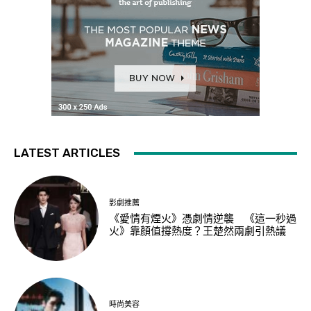
LATEST ARTICLES
影劇推薦
《愛情有煙火》憑劇情逆襲 《這一秒過
火》靠顏值撐熱度？王楚然兩劇引熱議
時尚美容