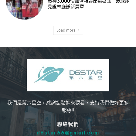
戰神3,000份加盟特報席捲臺北 邀球迷
見證林庭謙新篇章
Load more
我們是第六星空，感謝您點進來觀看，支持我們做好更多
報導!!
聯絡我們
d6star66@gmail.com