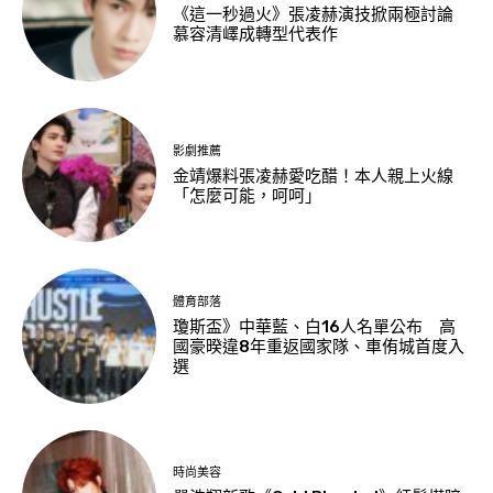
《這一秒過火》張凌赫演技掀兩極討論
慕容清嶧成轉型代表作
影劇推薦
金靖爆料張凌赫愛吃醋！本人親上火線
「怎麼可能，呵呵」
體育部落
瓊斯盃》中華藍、白16人名單公布 高
國豪暌違8年重返國家隊、車侑城首度入
選
時尚美容