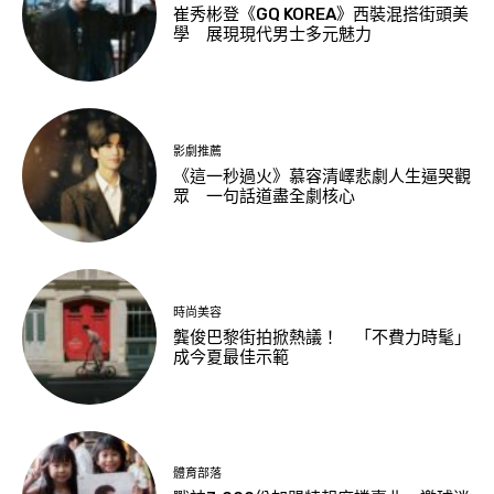
崔秀彬登《GQ KOREA》西裝混搭街頭美
學 展現現代男士多元魅力
影劇推薦
《這一秒過火》慕容清嶧悲劇人生逼哭觀
眾 一句話道盡全劇核心
時尚美容
龔俊巴黎街拍掀熱議！ 「不費力時髦」
成今夏最佳示範
體育部落