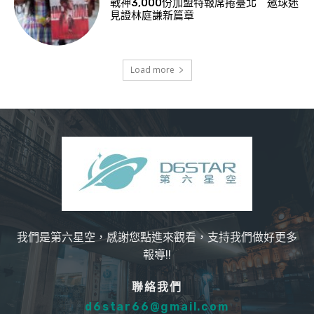
戰神3,000份加盟特報席捲臺北 邀球迷
見證林庭謙新篇章
Load more
我們是第六星空，感謝您點進來觀看，支持我們做好更多
報導!!
聯絡我們
d6star66@gmail.com