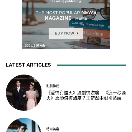
LATEST ARTICLES
影劇推薦
《愛情有煙火》憑劇情逆襲 《這一秒過
火》靠顏值撐熱度？王楚然兩劇引熱議
時尚美容