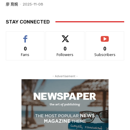
廖 育婉
-
2025-11-08
STAY CONNECTED
0
0
0
Fans
Followers
Subscribers
- Advertisement -