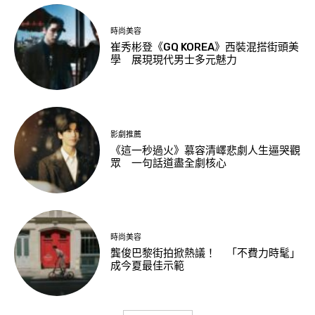
時尚美容
崔秀彬登《GQ KOREA》西裝混搭街頭美
學 展現現代男士多元魅力
影劇推薦
《這一秒過火》慕容清嶧悲劇人生逼哭觀
眾 一句話道盡全劇核心
時尚美容
龔俊巴黎街拍掀熱議！ 「不費力時髦」
成今夏最佳示範