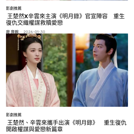
影劇推薦
王楚然X辛雲來主演《明月錄》官宣陣容 重生
復仇交織權謀救贖愛戀
廖 育婉
-
2026-01-30
影劇推薦
王楚然、辛雲來攜手出演《明月錄》 重生復仇
開啟權謀與愛戀新篇章