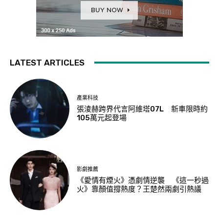
LATEST ARTICLES
產業科技
張淩赫跨界代言阿維塔07L 新車限時約
105萬元起登場
影劇推薦
《愛情有煙火》憑劇情逆襲 《這一秒過
火》靠顏值撐熱度？王楚然兩劇引熱議