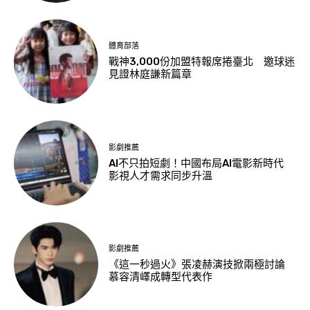
體育部落
戰神3,000份加盟特報席捲臺北 邀球迷
見證林庭謙新篇章
影劇推薦
AI不只拍短劇！中國布局AI電影新時代
影視人才需求同步升溫
影劇推薦
《這一秒過火》張凌赫演技掀兩極討論
慕容清嶧成轉型代表作