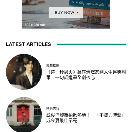
LATEST ARTICLES
影劇推薦
《這一秒過火》慕容清嶧悲劇人生逼哭觀
眾 一句話道盡全劇核心
時尚美容
龔俊巴黎街拍掀熱議！ 「不費力時髦」
成今夏最佳示範