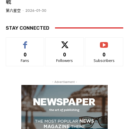
戰
第六星空
-
2026-01-30
STAY CONNECTED
0
0
0
Fans
Followers
Subscribers
- Advertisement -