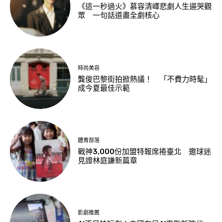
《這一秒過火》慕容清嶧悲劇人生逼哭觀
眾 一句話道盡全劇核心
時尚美容
龔俊巴黎街拍掀熱議！ 「不費力時髦」
成今夏最佳示範
體育部落
戰神3,000份加盟特報席捲臺北 邀球迷
見證林庭謙新篇章
影劇推薦