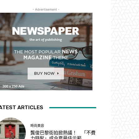
- Advertisement -
ATEST ARTICLES
時尚美容
龔俊巴黎街拍掀熱議！ 「不費
力時髦」成今夏最佳示範