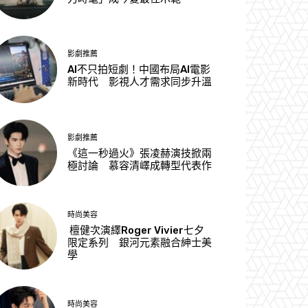
影劇推薦
AI不只拍短劇！中國布局AI電影
新時代 影視人才需求同步升溫
影劇推薦
《這一秒過火》張凌赫演技掀兩
極討論 慕容清嶧成轉型代表作
時尚美容
檀健次演繹Roger Vivier七夕
限定系列 銀河元素融合紳士美
學
時尚美容