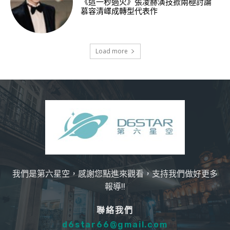
《這一秒過火》張凌赫演技掀兩極討論
慕容清嶧成轉型代表作
Load more
我們是第六星空，感謝您點進來觀看，支持我們做好更多
報導!!
聯絡我們
d6star66@gmail.com