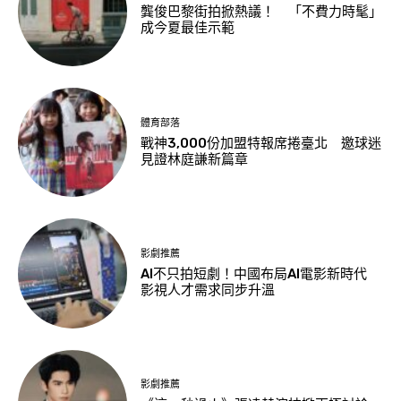
龔俊巴黎街拍掀熱議！ 「不費力時髦」
成今夏最佳示範
體育部落
戰神3,000份加盟特報席捲臺北 邀球迷
見證林庭謙新篇章
影劇推薦
AI不只拍短劇！中國布局AI電影新時代
影視人才需求同步升溫
影劇推薦