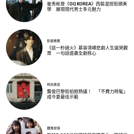
崔秀彬登《GQ KOREA》西裝混搭街頭美
學 展現現代男士多元魅力
影劇推薦
《這一秒過火》慕容清嶧悲劇人生逼哭觀
眾 一句話道盡全劇核心
時尚美容
龔俊巴黎街拍掀熱議！ 「不費力時髦」
成今夏最佳示範
體育部落