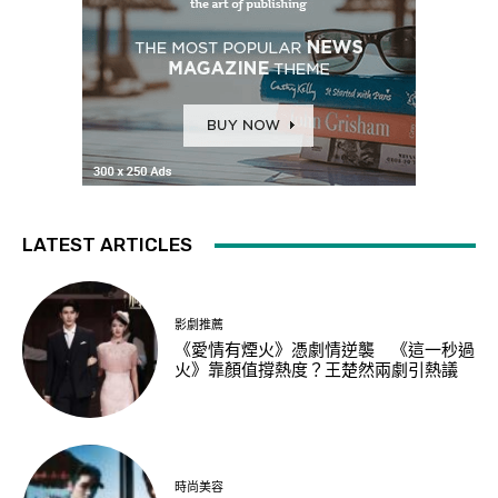
LATEST ARTICLES
影劇推薦
《愛情有煙火》憑劇情逆襲 《這一秒過
火》靠顏值撐熱度？王楚然兩劇引熱議
時尚美容