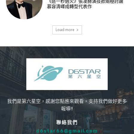
《這一秒過火》張凌赫演技掀兩極討論
慕容清嶧成轉型代表作
Load more
我們是第六星空，感謝您點進來觀看，支持我們做好更多
報導!!
聯絡我們
d6star66@gmail.com