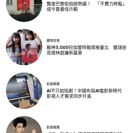
龔俊巴黎街拍掀熱議！ 「不費力時髦」
成今夏最佳示範
體育部落
戰神3,000份加盟特報席捲臺北 邀球迷
見證林庭謙新篇章
影劇推薦
AI不只拍短劇！中國布局AI電影新時代
影視人才需求同步升溫
影劇推薦