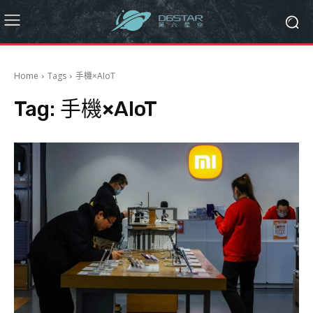
Home
Tags
手機×AIoT
Tag:
手機×AIoT