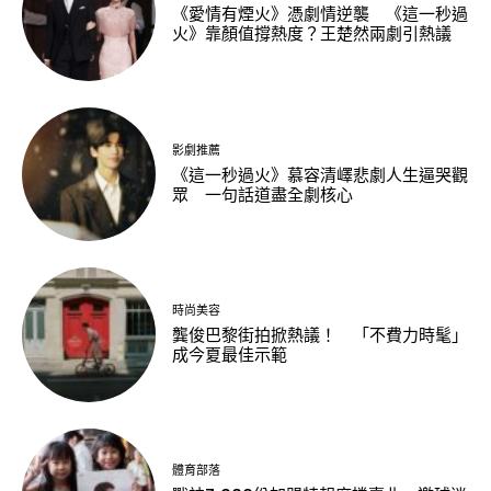
《愛情有煙火》憑劇情逆襲 《這一秒過
火》靠顏值撐熱度？王楚然兩劇引熱議
影劇推薦
《這一秒過火》慕容清嶧悲劇人生逼哭觀
眾 一句話道盡全劇核心
時尚美容
龔俊巴黎街拍掀熱議！ 「不費力時髦」
成今夏最佳示範
體育部落