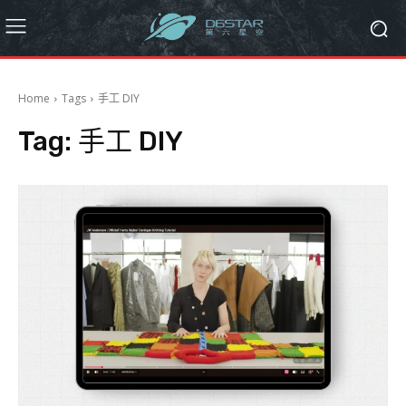
Home
Tags
手工 DIY
Tag:
手工 DIY