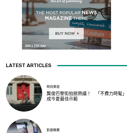
LATEST ARTICLES
時尚美容
龔俊巴黎街拍掀熱議！ 「不費力時髦」
成今夏最佳示範
影劇推薦