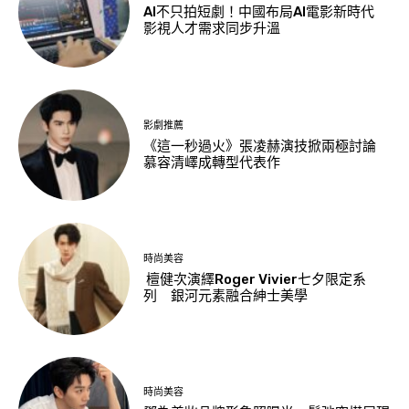
AI不只拍短劇！中國布局AI電影新時代
影視人才需求同步升溫
影劇推薦
《這一秒過火》張凌赫演技掀兩極討論
慕容清嶧成轉型代表作
時尚美容
檀健次演繹Roger Vivier七夕限定系
列 銀河元素融合紳士美學
時尚美容