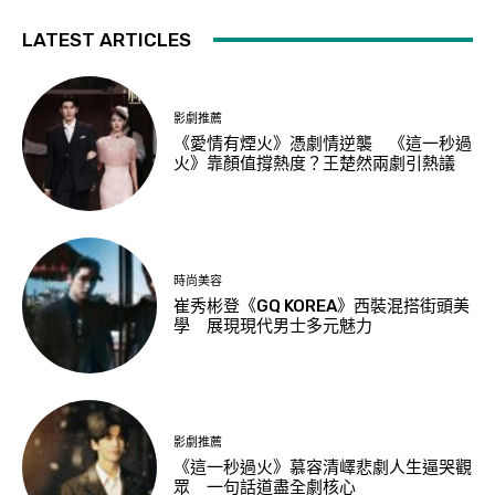
LATEST ARTICLES
影劇推薦
《愛情有煙火》憑劇情逆襲 《這一秒過
火》靠顏值撐熱度？王楚然兩劇引熱議
時尚美容
崔秀彬登《GQ KOREA》西裝混搭街頭美
學 展現現代男士多元魅力
影劇推薦
《這一秒過火》慕容清嶧悲劇人生逼哭觀
眾 一句話道盡全劇核心