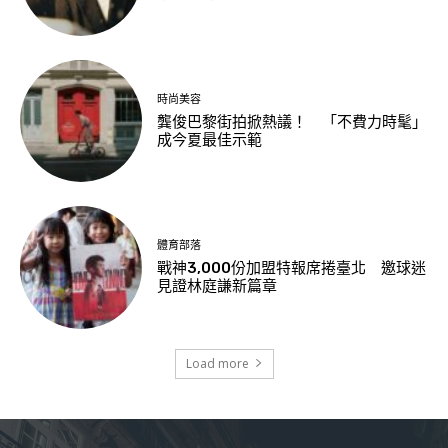
時尚美容
龔俊巴黎街拍掀熱議！ 「不費力時髦」
成今夏最佳示範
體育部落
戰神3,000份加盟特報席捲臺北 邀球迷
見證林庭謙新篇章
Load more