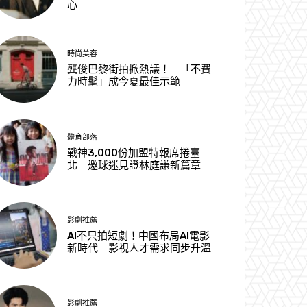
心
時尚美容
龔俊巴黎街拍掀熱議！ 「不費
力時髦」成今夏最佳示範
體育部落
戰神3,000份加盟特報席捲臺
北 邀球迷見證林庭謙新篇章
影劇推薦
AI不只拍短劇！中國布局AI電影
新時代 影視人才需求同步升溫
影劇推薦