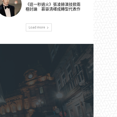
《這一秒過火》張凌赫演技掀兩
極討論 慕容清嶧成轉型代表作
Load more