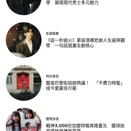
學 展現現代男士多元魅力
影劇推薦
《這一秒過火》慕容清嶧悲劇人生逼哭觀
眾 一句話道盡全劇核心
時尚美容
龔俊巴黎街拍掀熱議！ 「不費力時髦」
成今夏最佳示範
體育部落
戰神3,000份加盟特報席捲臺北 邀球迷