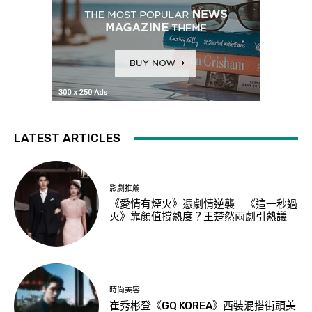
LATEST ARTICLES
影劇推薦
《愛情有煙火》憑劇情逆襲 《這一秒過
火》靠顏值撐熱度？王楚然兩劇引熱議
時尚美容
崔秀彬登《GQ KOREA》西裝混搭街頭美