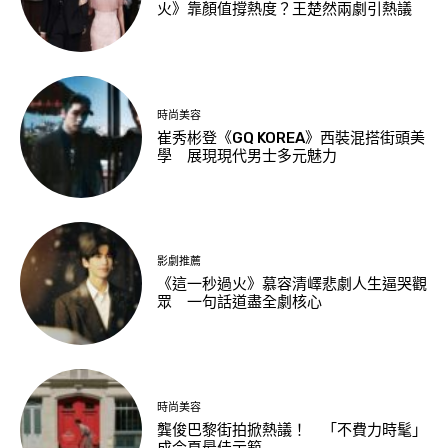
火》靠顏值撐熱度？王楚然兩劇引熱議
時尚美容
崔秀彬登《GQ KOREA》西裝混搭街頭美
學 展現現代男士多元魅力
影劇推薦
《這一秒過火》慕容清嶧悲劇人生逼哭觀
眾 一句話道盡全劇核心
時尚美容
龔俊巴黎街拍掀熱議！ 「不費力時髦」