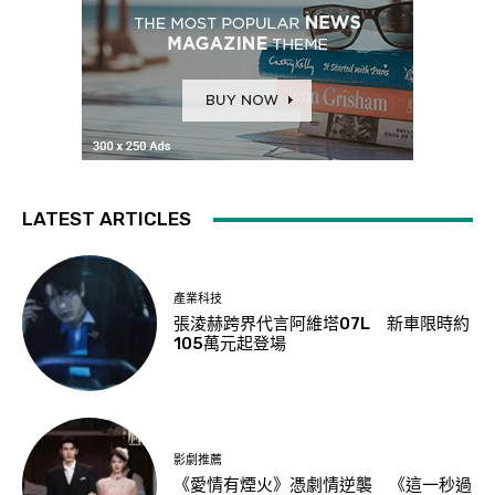
LATEST ARTICLES
產業科技
張淩赫跨界代言阿維塔07L 新車限時約
105萬元起登場
影劇推薦
《愛情有煙火》憑劇情逆襲 《這一秒過