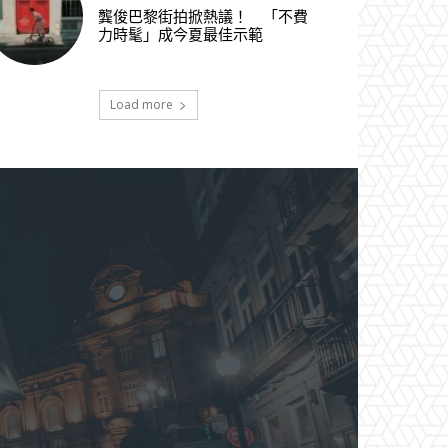
龔俊巴黎街拍掀熱議！ 「不費
力時髦」成今夏最佳示範
Load more