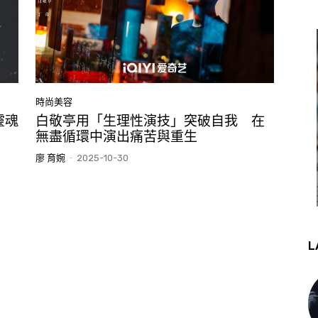
時尚美容
靈魂
白敬亭用「生理性演技」突破自我 在
無盡循環中演出痛苦與重生
廖 育婉
-
2025-10-30
L