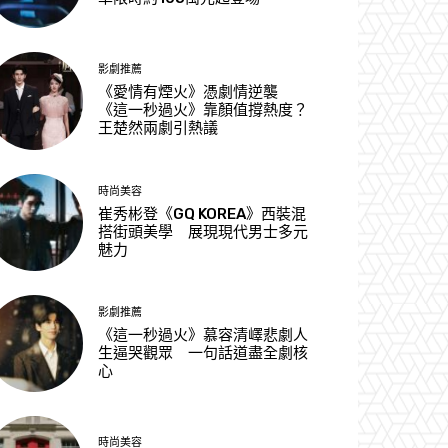
影劇推薦
《愛情有煙火》憑劇情逆襲
《這一秒過火》靠顏值撐熱度？
王楚然兩劇引熱議
時尚美容
崔秀彬登《GQ KOREA》西裝混
搭街頭美學 展現現代男士多元
魅力
影劇推薦
《這一秒過火》慕容清嶧悲劇人
生逼哭觀眾 一句話道盡全劇核
心
時尚美容