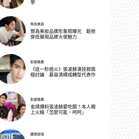
學
時尚美容
鄧為美妝品牌形象照曝光 鬆弛
穿搭展現品牌大使魅力
影劇推薦
《這一秒過火》張凌赫演技掀兩
極討論 慕容清嶧成轉型代表作
影劇推薦
金靖爆料張凌赫愛吃醋！本人親
上火線「怎麼可能，呵呵」
體育部落