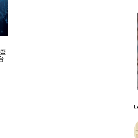
太暨
台
L