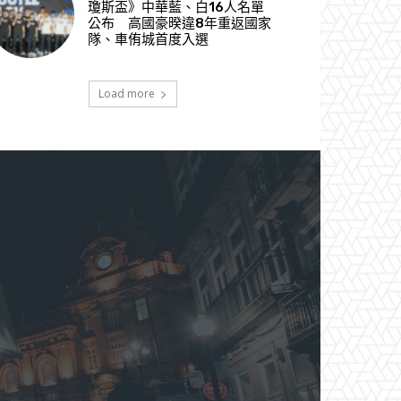
瓊斯盃》中華藍、白16人名單
公布 高國豪暌違8年重返國家
隊、車侑城首度入選
Load more