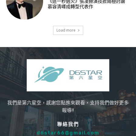
《這一秒過火》張凌赫演技掀兩極討論
慕容清嶧成轉型代表作
Load more
我們是第六星空，感謝您點進來觀看，支持我們做好更多
報導!!
聯絡我們
d6star66@gmail.com