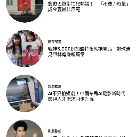
龔俊巴黎街拍掀熱議！ 「不費力時髦」
成今夏最佳示範
體育部落
戰神3,000份加盟特報席捲臺北 邀球迷
見證林庭謙新篇章
影劇推薦
AI不只拍短劇！中國布局AI電影新時代
影視人才需求同步升溫
影劇推薦