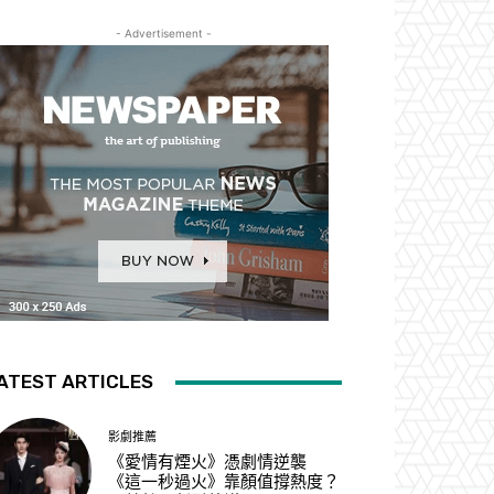
- Advertisement -
ATEST ARTICLES
影劇推薦
《愛情有煙火》憑劇情逆襲
《這一秒過火》靠顏值撐熱度？