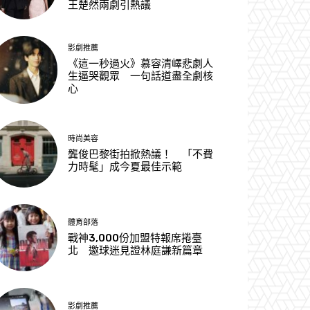
王楚然兩劇引熱議
影劇推薦
《這一秒過火》慕容清嶧悲劇人
生逼哭觀眾 一句話道盡全劇核
心
時尚美容
龔俊巴黎街拍掀熱議！ 「不費
力時髦」成今夏最佳示範
體育部落
戰神3,000份加盟特報席捲臺
北 邀球迷見證林庭謙新篇章
影劇推薦