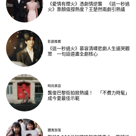
《愛情有煙火》憑劇情逆襲 《這一秒過
火》靠顏值撐熱度？王楚然兩劇引熱議
影劇推薦
《這一秒過火》慕容清嶧悲劇人生逼哭觀
眾 一句話道盡全劇核心
時尚美容
龔俊巴黎街拍掀熱議！ 「不費力時髦」
成今夏最佳示範
體育部落