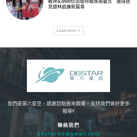
戰神3,000份加盟特報席捲臺北 邀球迷
見證林庭謙新篇章
Load more
我們是第六星空，感謝您點進來觀看，支持我們做好更多
報導!!
聯絡我們
d6star66@gmail.com