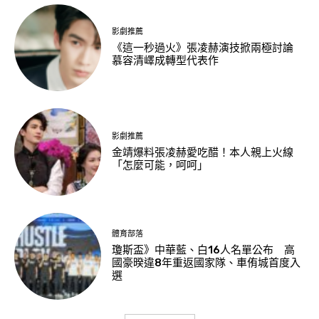
影劇推薦
《這一秒過火》張凌赫演技掀兩極討論
慕容清嶧成轉型代表作
影劇推薦
金靖爆料張凌赫愛吃醋！本人親上火線
「怎麼可能，呵呵」
體育部落
瓊斯盃》中華藍、白16人名單公布 高
國豪暌違8年重返國家隊、車侑城首度入
選