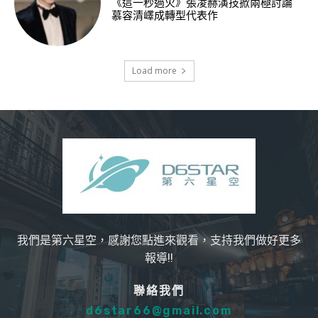
《這一秒過火》張凌赫演技掀兩極討論
慕容清嶧成轉型代表作
Load more
我們是第六星空，感謝您點進來觀看，支持我們做好更多
報導!!
聯絡我們
d6star66@gmail.com