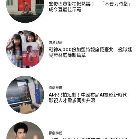
龔俊巴黎街拍掀熱議！ 「不費力時髦」
成今夏最佳示範
體育部落
戰神3,000份加盟特報席捲臺北 邀球迷
見證林庭謙新篇章
影劇推薦
AI不只拍短劇！中國布局AI電影新時代
影視人才需求同步升溫
影劇推薦