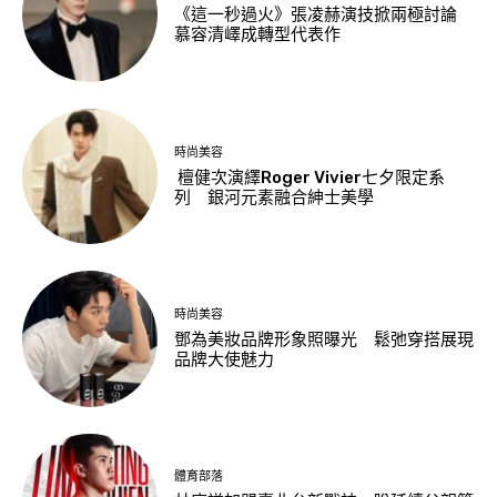
《這一秒過火》張凌赫演技掀兩極討論
慕容清嶧成轉型代表作
時尚美容
檀健次演繹Roger Vivier七夕限定系
列 銀河元素融合紳士美學
時尚美容
鄧為美妝品牌形象照曝光 鬆弛穿搭展現
品牌大使魅力
體育部落