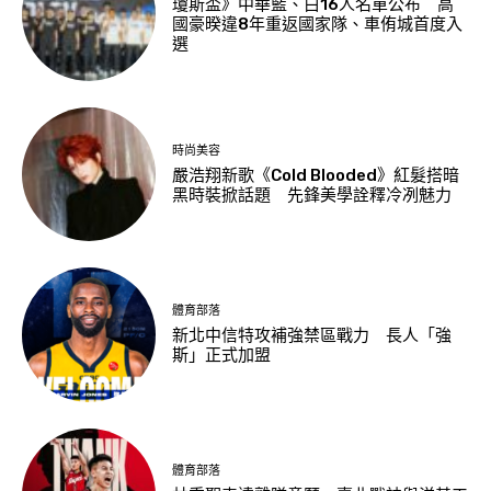
瓊斯盃》中華藍、白16人名單公布 高
國豪暌違8年重返國家隊、車侑城首度入
選
時尚美容
嚴浩翔新歌《Cold Blooded》紅髮搭暗
黑時裝掀話題 先鋒美學詮釋冷冽魅力
體育部落
新北中信特攻補強禁區戰力 長人「強
斯」正式加盟
體育部落