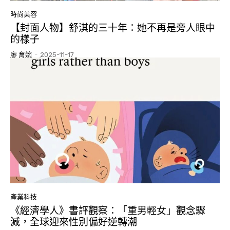
時尚美容
【封面人物】舒淇的三十年：她不再是旁人眼中
的樣子
廖 育婉
-
2025-11-17
產業科技
《經濟學人》書評觀察：「重男輕女」觀念驟
減，全球迎來性別偏好逆轉潮