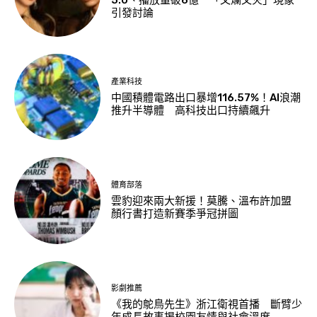
5.0、播放量破6億 「又爛又火」現象
引發討論
產業科技
中國積體電路出口暴增116.57%！AI浪潮
推升半導體 高科技出口持續飆升
體育部落
雲豹迎來兩大新援！莫騰、溫布許加盟
顏行書打造新賽季爭冠拼圖
影劇推薦
《我的鴕鳥先生》浙江衛視首播 斷臂少