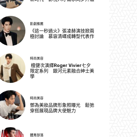
影劇推薦
《這一秒過火》張凌赫演技掀兩
極討論 慕容清嶧成轉型代表作
時尚美容
檀健次演繹Roger Vivier七夕
限定系列 銀河元素融合紳士美
學
時尚美容
鄧為美妝品牌形象照曝光 鬆弛
穿搭展現品牌大使魅力
體育部落