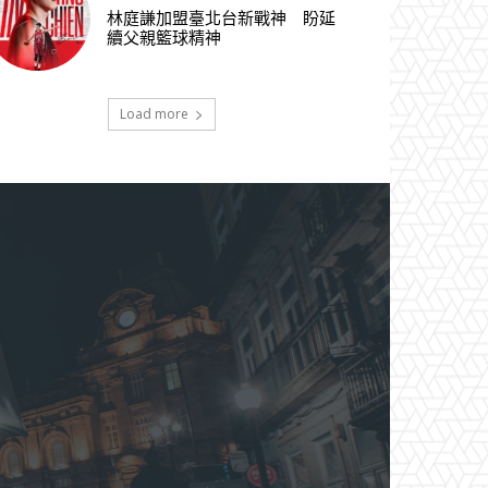
林庭謙加盟臺北台新戰神 盼延
續父親籃球精神
Load more