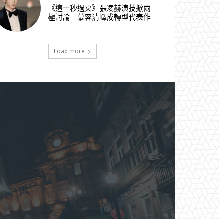
《這一秒過火》張凌赫演技掀兩
極討論 慕容清嶧成轉型代表作
Load more