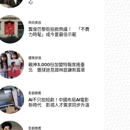
心
時尚美容
龔俊巴黎街拍掀熱議！ 「不費
力時髦」成今夏最佳示範
體育部落
戰神3,000份加盟特報席捲臺
北 邀球迷見證林庭謙新篇章
影劇推薦
AI不只拍短劇！中國布局AI電影
新時代 影視人才需求同步升溫
影劇推薦