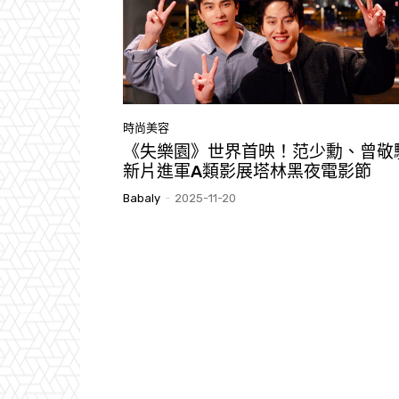
時尚美容
《失樂園》世界首映！范少勳、曾敬
新片進軍A類影展塔林黑夜電影節
Babaly
-
2025-11-20