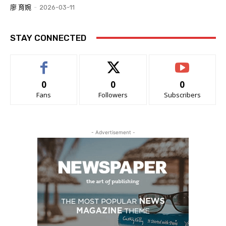
廖 育婉
-
2026-03-11
STAY CONNECTED
0
0
0
Fans
Followers
Subscribers
- Advertisement -