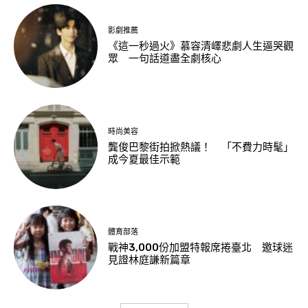
影劇推薦
《這一秒過火》慕容清嶧悲劇人生逼哭觀
眾 一句話道盡全劇核心
時尚美容
龔俊巴黎街拍掀熱議！ 「不費力時髦」
成今夏最佳示範
體育部落
戰神3,000份加盟特報席捲臺北 邀球迷
見證林庭謙新篇章