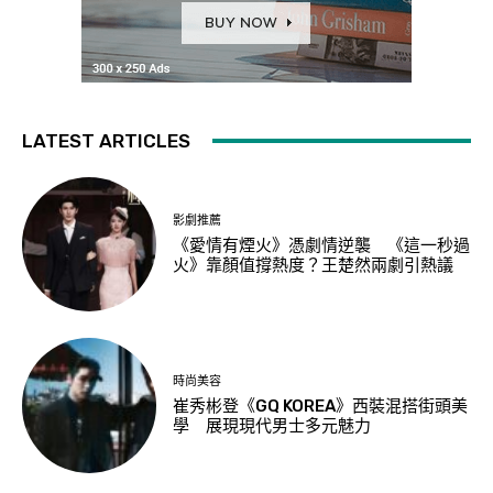
LATEST ARTICLES
影劇推薦
《愛情有煙火》憑劇情逆襲 《這一秒過
火》靠顏值撐熱度？王楚然兩劇引熱議
時尚美容
崔秀彬登《GQ KOREA》西裝混搭街頭美
學 展現現代男士多元魅力