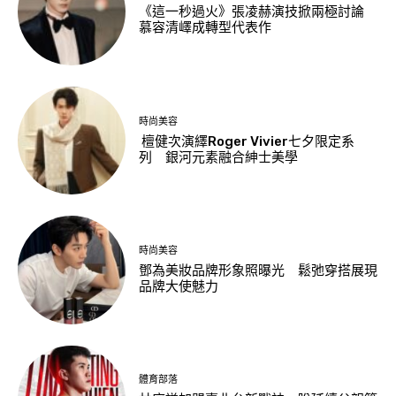
《這一秒過火》張凌赫演技掀兩極討論
慕容清嶧成轉型代表作
時尚美容
檀健次演繹Roger Vivier七夕限定系
列 銀河元素融合紳士美學
時尚美容
鄧為美妝品牌形象照曝光 鬆弛穿搭展現
品牌大使魅力
體育部落