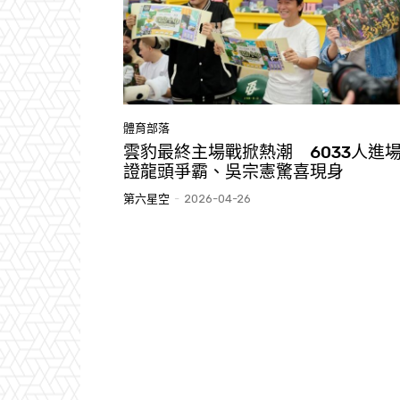
體育部落
雲豹最終主場戰掀熱潮 6033人進
證龍頭爭霸、吳宗憲驚喜現身
第六星空
-
2026-04-26