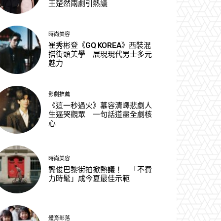
王楚然兩劇引熱議
時尚美容
崔秀彬登《GQ KOREA》西裝混
搭街頭美學 展現現代男士多元
魅力
影劇推薦
《這一秒過火》慕容清嶧悲劇人
生逼哭觀眾 一句話道盡全劇核
心
時尚美容
龔俊巴黎街拍掀熱議！ 「不費
力時髦」成今夏最佳示範
體育部落