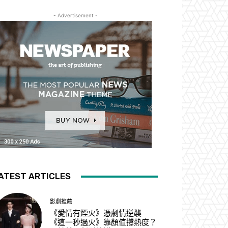
- Advertisement -
ATEST ARTICLES
影劇推薦
《愛情有煙火》憑劇情逆襲
《這一秒過火》靠顏值撐熱度？