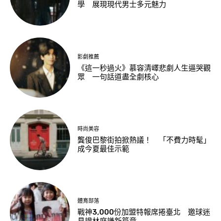
學 展現現代男士多元魅力
影劇推薦
《這一秒過火》慕容清嶧悲劇人生逼哭觀
眾 一句話道盡全劇核心
時尚美容
龔俊巴黎街拍掀熱議！ 「不費力時髦」
成今夏最佳示範
體育部落
戰神3,000份加盟特報席捲臺北 邀球迷