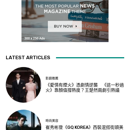
LATEST ARTICLES
影劇推薦
《愛情有煙火》憑劇情逆襲 《這一秒過
火》靠顏值撐熱度？王楚然兩劇引熱議
時尚美容
崔秀彬登《GQ KOREA》西裝混搭街頭美