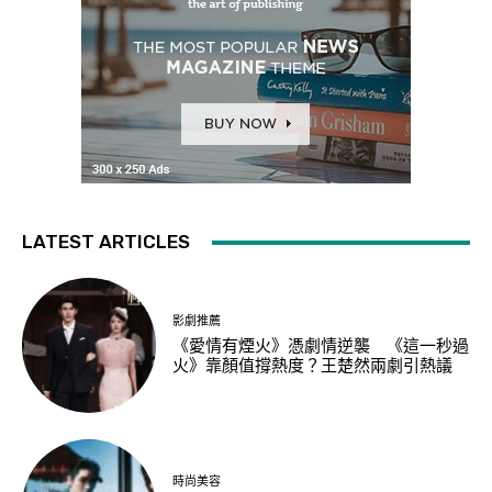
LATEST ARTICLES
影劇推薦
《愛情有煙火》憑劇情逆襲 《這一秒過
火》靠顏值撐熱度？王楚然兩劇引熱議
時尚美容