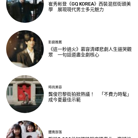
崔秀彬登《GQ KOREA》西裝混搭街頭美
學 展現現代男士多元魅力
影劇推薦
《這一秒過火》慕容清嶧悲劇人生逼哭觀
眾 一句話道盡全劇核心
時尚美容
龔俊巴黎街拍掀熱議！ 「不費力時髦」
成今夏最佳示範
體育部落