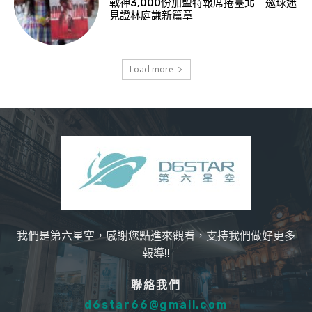
戰神3,000份加盟特報席捲臺北 邀球迷
見證林庭謙新篇章
Load more
我們是第六星空，感謝您點進來觀看，支持我們做好更多
報導!!
聯絡我們
d6star66@gmail.com