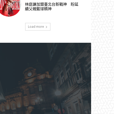
林庭謙加盟臺北台新戰神 盼延
續父親籃球精神
Load more