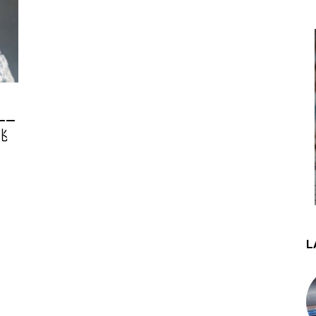
——
兆
L