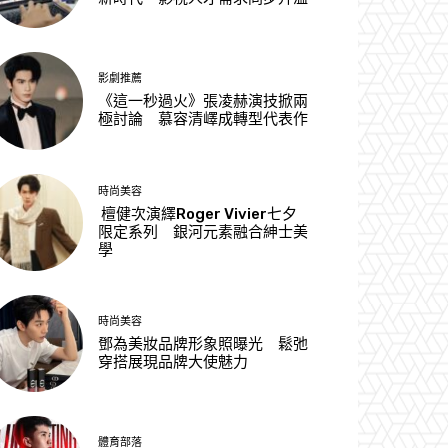
影劇推薦
《這一秒過火》張凌赫演技掀兩
極討論 慕容清嶧成轉型代表作
時尚美容
檀健次演繹Roger Vivier七夕
限定系列 銀河元素融合紳士美
學
時尚美容
鄧為美妝品牌形象照曝光 鬆弛
穿搭展現品牌大使魅力
體育部落