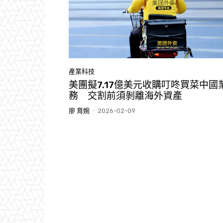
產業科技
美團擬7.17億美元收購叮咚買菜中國
務 交割前須剝離海外資產
廖 育婉
-
2026-02-09