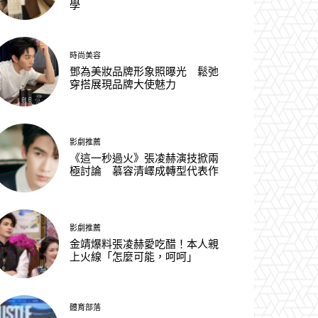
學
時尚美容
鄧為美妝品牌形象照曝光 鬆弛
穿搭展現品牌大使魅力
影劇推薦
《這一秒過火》張凌赫演技掀兩
極討論 慕容清嶧成轉型代表作
影劇推薦
金靖爆料張凌赫愛吃醋！本人親
上火線「怎麼可能，呵呵」
體育部落