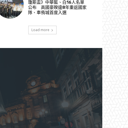
瓊斯盃》中華藍、白16人名單
公布 高國豪暌違8年重返國家
隊、車侑城首度入選
Load more