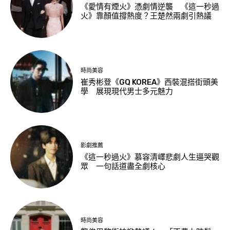
《愛情有煙火》憑劇情逆襲 《這一秒過
火》靠顏值撐熱度？王楚然兩劇引熱議
時尚美容
崔秀彬登《GQ KOREA》西裝混搭街頭美
學 展現現代男士多元魅力
影劇推薦
《這一秒過火》慕容清嶧悲劇人生逼哭觀
眾 一句話道盡全劇核心
時尚美容